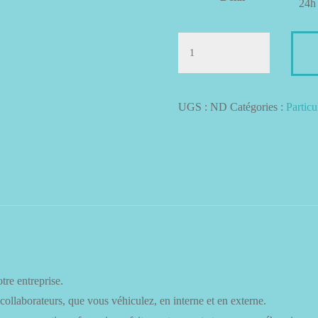
quantité
de
Correction
Mail
UGS :
ND
Catégories :
Particu
re entreprise.
 collaborateurs, que vous véhiculez, en interne et en externe.