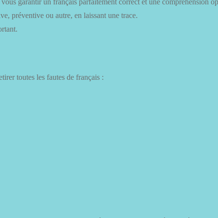
r vous garantir un français parfaitement correct et une compréhension op
, préventive ou autre, en laissant une trace.
rtant.
irer toutes les fautes de français :