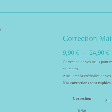
l
Correction Mai
P
9,90
€
–
24,90
€
Correction de vos mails pour m
courantes.
p
Améliorez la crédibilité de vos
Nos corrections sont rapides
9
à
Correction
2
Délai