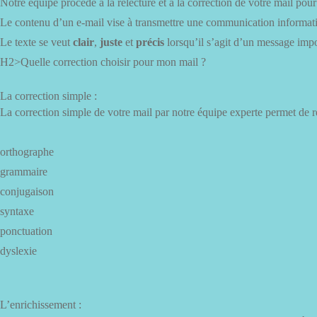
Notre équipe procède à la relecture et à la correction de votre mail pou
Le contenu d’un e-mail vise à transmettre une communication informative
Le texte se veut
clair
,
juste
et
précis
lorsqu’il s’agit d’un message impo
H2>Quelle correction choisir pour mon mail ?
La correction simple :
La correction simple de votre mail par notre équipe experte permet de ret
orthographe
grammaire
conjugaison
syntaxe
ponctuation
dyslexie
L’enrichissement :