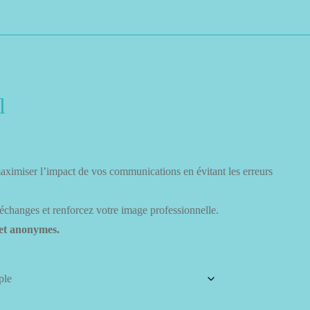
l
lage
aximiser l’impact de vos communications en évitant les erreurs
de
rix :
 échanges et renforcez votre image professionnelle.
 et anonymes.
,90 €
4,90 €