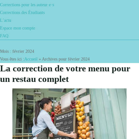
Corrections pour les auteur·e·s
Corrections des Étudiants
L’actu
Espace mon compte
FAQ
Mois :
février 2024
Vous êtes ici :
Accueil
»
Archives pour février 2024
La correction de votre menu pour
un restau complet