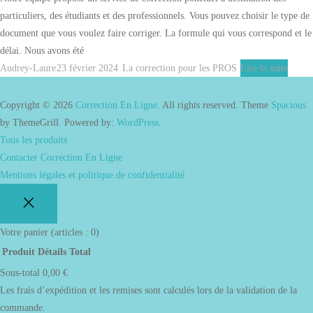
particuliers, des étudiants et des professionnels. Vous pouvez choisir le type de
document que vous voulez faire corriger. La formule qui vous correspond et le
délai. Nous avons été
Audrey-Laure
23 février 2024
La correction pour les PROS
Lire la suite
Copyright © 2026
Correction En Ligne
. All rights reserved. Theme
Spacious
by ThemeGrill. Powered by:
WordPress
.
Tous les produits
Contacter Correction En Ligne
Mentions légales et politique de confidentialité
Votre panier
(articles : 0)
Produit
Détails
Total
Produits
Sous-total
0,00 €
dans
Les frais d’expédition et les remises sont calculés lors de la validation de la
le
commande.