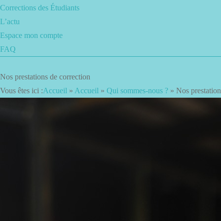
Corrections des Étudiants
L’actu
Espace mon compte
FAQ
Nos prestations de correction
Vous êtes ici :
Accueil
»
Accueil
»
Qui sommes-nous ?
»
Nos prestation