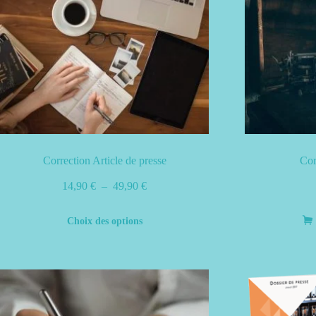
Correction Article de presse
Cor
Plage
14,90
€
–
49,90
€
de
Ce
Choix des options
prix :
produit
14,90 €
a
à
plusieurs
49,90 €
variations.
Les