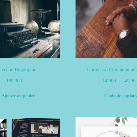
la
page
du
produit
rection Biographie
Correction Communiqué d
199,90
€
14,90
€
–
49,90
Ajouter au panier
Choix des option