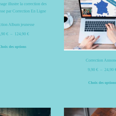
ction Album jeunesse
Plage
,90
€
–
124,90
€
de
Ce
Choix des options
prix :
produit
49,90 €
a
Correction Annon
à
plusieurs
9,90
€
–
24,90
124,90 €
variations.
Les
Choix des option
options
peuvent
être
choisies
sur