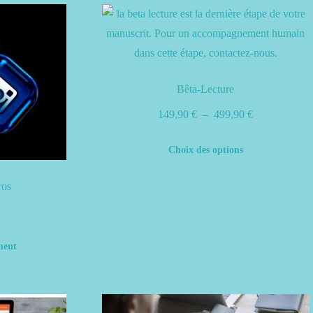
Bêta-Lecture
Plage
149,90
€
–
499,90
€
de
Ce
Choix des options
prix :
produit
149,90 €
a
ros
à
plusieurs
499,90 €
variations.
Les
ment
options
peuvent
être