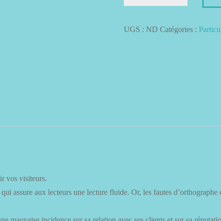
Correction
Landing
UGS :
ND
Catégories :
Particu
Page
r vos visiteurs.
ui assure aux lecteurs une lecture fluide. Or, les fautes d’orthographe 
ne mauvaise incidence sur sa relation avec ses clients et sur sa réputati