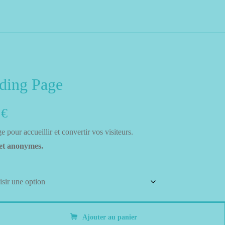
ding Page
Plage
0
€
 pour accueillir et convertir vos visiteurs.
de
 et anonymes.
prix :
99,00 €
à
Ajouter au panier