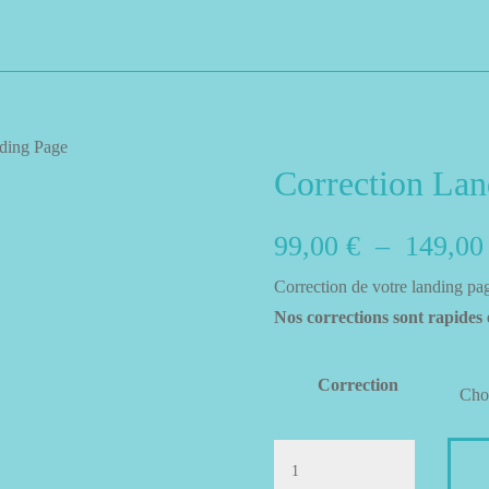
ding Page
Correction Lan
99,00
€
–
149,0
Correction de votre landing page
Nos corrections sont rapides
Correction
quantité
de