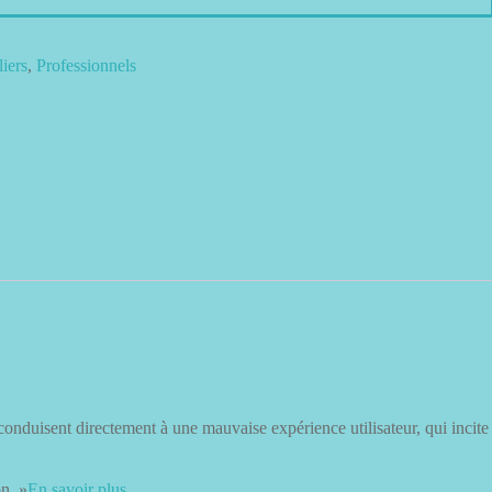
149,00 €
liers
,
Professionnels
conduisent directement à une mauvaise expérience utilisateur, qui incite
on. »
En savoir plus