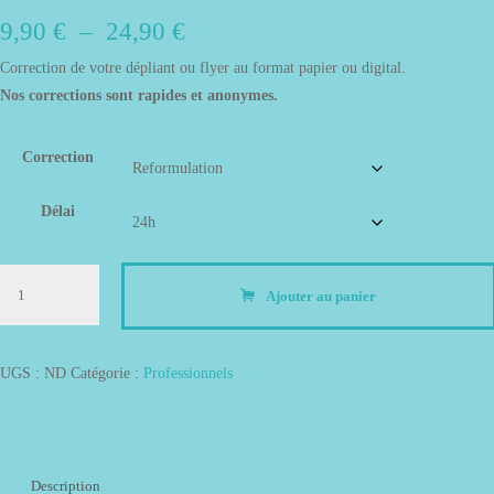
Plage
9,90
€
–
24,90
€
Correction de votre dépliant ou flyer au format papier ou digital.
de
Nos corrections sont rapides et anonymes.
prix :
Correction
9,90 €
à
Délai
24,90 €
quantité
Ajouter au panier
de
Correction
Flyer
UGS :
ND
Catégorie :
Professionnels
Description