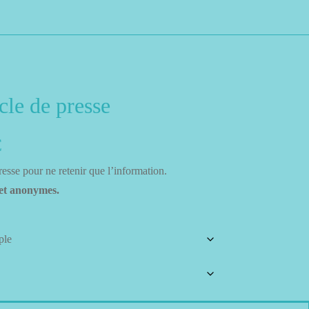
cle de presse
Plage
€
resse pour ne retenir que l’information.
de
 et anonymes.
prix :
14,90 €
à
49,90 €