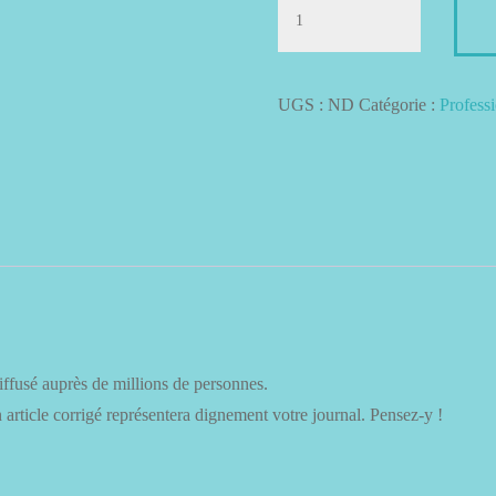
quantité
de
Correction
Article
UGS :
ND
Catégorie :
Profess
de
presse
diffusé auprès de millions de personnes.
n article corrigé représentera dignement votre journal. Pensez-y !